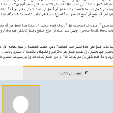
ة الله؟)؟ هل هكذا أعتلي المنبر شاكِرًا الله على الإنتصارات التي سوف أفوز بها؟ هل هكذ
لإجتماعي؟ هل تسبيحة الإنتصار منتشرة قبل أن أدخل إلى الحقل؟ هل يمكنُني أن أبدأ بإنشاد تس
اثقٌ أنّني أستطيع أن أسبّح الله حين يبدأ الصراع؟ هكذا كان أسلوب “المعلّم”. الشكر أوّلاً ثمّ ا
ر يسوع أن صلاتَه قد استُجيبّت قبل أن يوجّه كلامه للميّت. إنّ أهميّة هذا الفِعل هي أنّه يفت
وات للحياة الكاملة للمجيء الإلهي. ليس هناك أي مزاج متفتّح ومُتلَقٍّ كالشكر؛ فهو يملأ الر
ُ ثلاثة أمثلةٍ على عادة الشكر عند “المعلّم”. وهي حكمتنا العظيمة أن نتبّع نظامَه، كلّ ا
اهرين فيها بالشكر”. إنّ تقديم الشكر هو حافزٌ للروح المُنْهَكَة والمُتْعَبَة: “لا تسكروا بالخمر 
ا، واحدٌ فقط شُفِيَ و”رجع يُمَجّدُ الله”. وأخيرًا، الشكر يُمجّد الله. إنّ نور تسبيحنا المشرِق
تعرّف على الكاتب