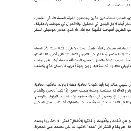
على مائدة الربّ.
دى، المطر؛ للحصّادين الذين يجمعون الذرة، للمسة الله في العُمّال،
يشكر أيضًا لأجل الزنابق في الحقول، والأقحوان في موطنه. بالحقيقة،
جانب الطريق أصبحتْ مُلْتهبَة مع الله. الله الذي همس موسيقى الشكر
ة، فسيكون (الله) ضيفًا غريبًا ولا يتردّد كثيرًا عليْنا. لأنّ الحياة
درًا ما ينكسر أو يتغيّر. هي النجوم الاعتياديّة التي تُضيء لنا ليلة تلو
لصحّة، النوم، الزبدة والخبز، العمل، الصداقة، بضعة أزهار على جانب
 فطريقي تافه ولا قداسة فيه. ومِن جِهة أخرى، فالإنسان الذي يكتشف
نتهي هناك. إذا رأينا أشياءَنا العاديّة مُضاءة بالإله، فالأشياء العاديّة
ارع المألوفة مشتعلة ومنيرة بلهيب خفيّ. إذًا لنبدأ بالخبز، ولنُقدّم
دوءٍ، بإدراكٍ وبجهدٍ كي نُدرِكَ حضور الإله المَهيب الرؤوف والرحيم.
بَنا في اللغة، لننحني أحيانًا بصمت، ولنشارك أهميّة ومغزى السكون
دعونا نراقب “معلمنا” ونصغي إلى تسبيحه: “أَحْمَدُكَ أَيُّهَا الآبُ رَبُّ السَّمَاءِ وَالأَرْضِ، لأَنَّكَ أَخْفَيْتَ هذِهِ عَنِ الْحُكَمَاءِ وَالْفُهَمَاءِ وَأَعْلَنْتَهَا لِلأَطْفَالِ” (متّى 11: 25). ربّنا يحمد
اقة. هو يقدّم الشكر لأن “هذه” الأشياء لم تكن تعتمد على المعرفة