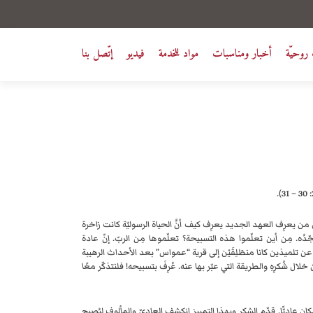
روحيّة
أخبار ومناسبات
مواد للخدمة
فيديو
إتّصل بنا
ّ من يعرِف العهد الجديد يعرِف كيف أنَّ الحياة الرسوليّة كانت زاخرة
مجّدُه. مِن أين تعلّموا هذه التسبيحة؟ تعلّموها مِن الربّ. إنّ عادة
ْنا عن تلميذين كانا منطَلِقَيْن إلى قرية “عمواس” بعد الأحداث الرهيبة
ل شُكرِهِ والطريقة التي عبّر بها عنه. عُرِفَ بتسبيحه! فلنتذكّر معًا
مكان عاديًّا. قدّم الشكر وبهذا التمييز إنكشف العاديّ والمألوف ليُصبح