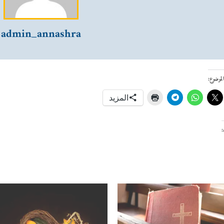
admin_annashra
موضوع:
المزيد