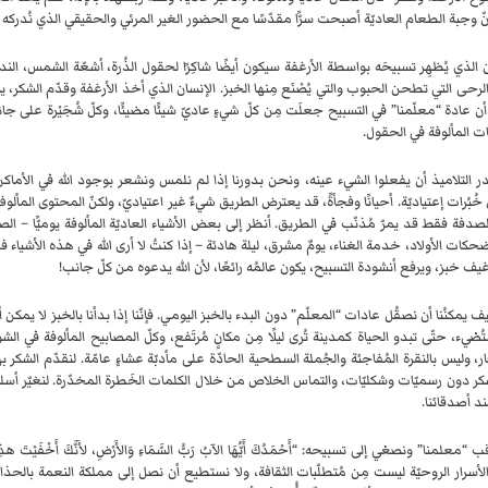
إنّ وجبة الطعام العاديّة أصبحت سرًّا مقدّسًا مع الحضور الغير المرئي والحقيقي الذي نُدركه 
ان الذي يُظهِر تسبيحَه بواسطة الأرغفة سيكون أيضًا شاكِرًا لحقول الذُرة، أشعّة الشمس، الن
لرحى التي تطحن الحبوب والتي يُصْنَع مِنها الخبز. الإنسان الذي أخذ الأرغفة وقدّم الشكر، 
 أن عادة “معلّمنا” في التسبيح جعلَت مِن كلّ شيءٍ عاديّ شيئًا مضيئًا، وكلّ شُجَيْرة على 
ت المألوفة في الحقول.
ر التلاميذ أن يفعلوا الشيء عينه، ونحن بدورنا إذا لم نلمس ونشعر بوجود الله في الأماكن العاديّ
 خُبُرات إعتياديّة. أحيانًا وفجأةً، قد يعترض الطريق شيءٌ غير اعتياديّ، ولكنّ المحتوى المألوف نا
بالصدفة فقط قد يمرّ مُذنّب في الطريق. أنظر إلى بعض الأشياء العاديّة المألوفة يوميًّا – ا
حكات الأولاد، خدمة الغناء، يومٌ مشرق، ليلة هادئة – إذا كنتُ لا أرى الله في هذه الأشياء
غيف خبز، ويرفع أنشودة التسبيح، يكون عالمُه رائعًا، لأن الله يدعوه من كلّ جانب!
ف يمكنُنا أن نصقُل عادات “المعلّم” دون البدء بالخبز اليومي. فإنّنا إذا بدأنا بالخبز لا يمكن أن ن
ضيء، حتّى تبدو الحياة كمدينة تُرى ليلًا مِن مكانٍ مُرتَفع، وكلّ المصابيح المألوفة في الشو
ر، وليس بالنقرة المُفاجئة والجُملة السطحية الحادّة على مأدبّة عشاءٍ عامّة. لنقدّم الشكر به
شكر دون رسميّات وشكليّات، والتماس الخلاص من خلال الكلمات الخَطرة المخدّرة. لنغيّر أسلو
د أصدقائنا.
 الأسرار الروحيّة ليست مِن مُتطلّبات الثقافة، ولا نستطيع أن نصل إلى مملكة النعمة بالحذ