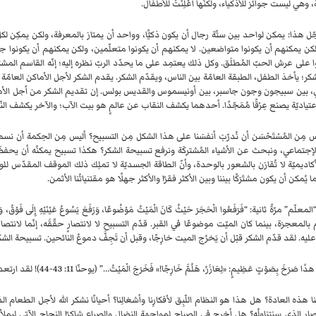
، وهي ليست جوائز للأذكياء، ولكنّها أُعْلِنَتْ للأطفال.
ل هذا: يمكن لواحد بين ستّة رجال أن يكون ذكيًّا، وواحد أن يمتاز بالمعرفة، ولكن يمكِن لكل ا
لكن يمكنهم أن يكونوا متواضعين. لا يمكنهم أن يكونوا متعلّمين، ولكن يمكنهم أن يكونوا جدير
على عرش الحبّ المُطلَق. وكل ذلك يعتمِد على ما يحدّد الربّ نظره إليه؛ إنّه القاسم المشترك
كر؛ يأخذ الطفل، الطبقة العامّة بين الناس، ويقدّم الشكر. يقدم الشكر لأجل الأماكن العامّة و
ي، بين سبيجون وجون جاسبر، بين أونيسموس والقديس بولس. إن تقديم الشكر من أجل الأماكن ال
إعتياديّة يصنع عِرْقًا مُمَجّدًا. أحدهما يكشف النقاب عن عالمٍ هو بيت الآب؛ والآخر يكشف الن
يس مِن المُسْتَحْسَن أن نُدرّبَ أنفسَنا على هذا الشكل مِن التسبيح؟ أليس مِن الحِكمة أن
جتماعي، ونبحث عن الأشياء المُشتركَة ونرفع تسبيحة الشكر؟ هكذا تسبيح يمكنُه أن يحفظَ في أذها
كاديميّة لا تُقارَن بالشعور بالوحدة، وأنّ الطاقة الجسديّة لا تملِك ذلك الموقف المقدّس للود
 يُمكن أن يكون مشتَرَكًا بيننا وبين الأكثر فقرًا والأكثر جهلًا هو مقتنياتُنا الأثمن.
معلّم” مرّةً ثانية: “فَرَفَعُوا الْحَجَرَ حَيْثُ كَانَ الْمَيْتُ مَوْضُوعًا، وَرَفَعَ يَسُوعُ عَيْنَيْهِ إِلَى فَوْقُ
م بالمعجزة، بينما كان الميّت موضوعًا في القبر. قدّم التسبيح لا لانتصارٍ حقّقَه، إنّما لانت
. لقد قدّم الشكر قبْل أن يَخرُج الميت خارِجًا، وقبل أن تَجِفَّ دموعُ النائحين. تسبيحة الش
صَرَخَ بِصَوْتٍ عَظِيمٍ: «لِعَازَرُ، هَلُمَّ خَارِجًا!» فَخَرَجَ الْمَيْتُ…” (يوحنّا 11: 43-44)! لقد ارتعد ّ صوت التسبيح في هذه الصرخة التي أيقظتْ الميت.
 هذه العادة؟ هل هذا هو النظام اللّبِق لأفكارِنا وأشغالِنا؟ أحيانًا نشكر الله لأجل الطعام ا
صار الذي سنتناولُه؟ هل أخرج في الصباح لمواجهة النضال والصراع شاكِرًا النجاح الآتي ليمل