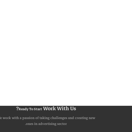
Work With Us?
Ready To Start
e work with a passion of taking challenges and creating new
ones in advertising sector.