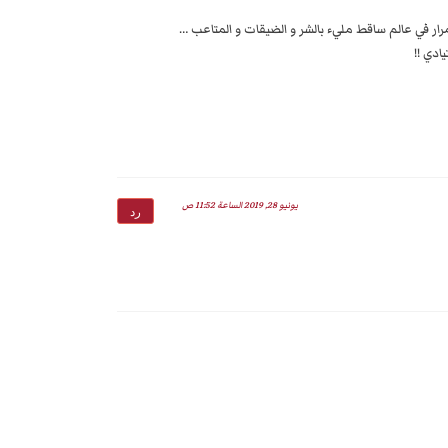
رار في عالم ساقط مليء بالشر و الضيقات و المتاعب …
ادي !!
يونيو 28, 2019 الساعة 11:52 ص
رد