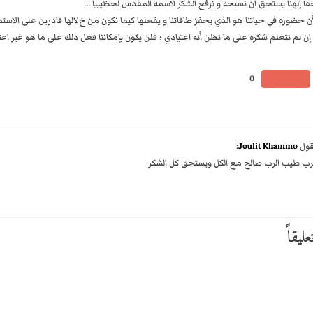
آ إلهنا يستحق أن نسبحه و نرفع الشكر ﻻسمه المقدس لحظيييآ …
 حضوره في حياتنا هو الذي يحفز طاقاتنا و يفعلها كيما نكون من خﻻلها قادرين على اﻻستم
إن لم نتعلم شكره على ما نظن أنه اعتيادي ؛ فلن يكون بإمكاننا فعل ذلك على ما هو غير اعتي
0
قول
Joulit Khammo
:
رب طيب الرب صالح مع الكل ويستحق كل الشكر
ليقاً