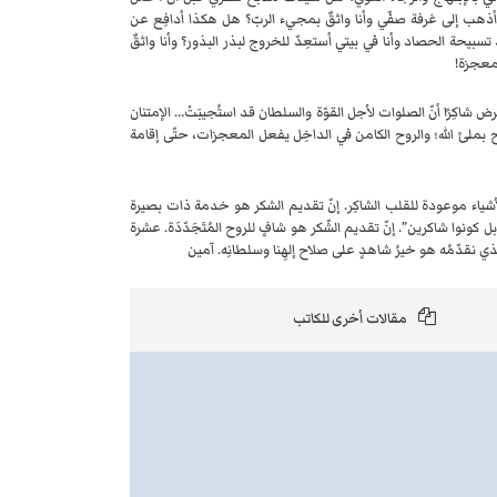
ا أذهب إلى غرفة صفّي وأنا واثقٌ بمجيء الربّ؟ هل هكذا أدافِع عن
بيحة الحصاد وأنا في بيتي أستعِدّ للخروج لبذر البذور؟ وأنا واثقٌ
لمعجزة!
رض شاكِرًا أنّ الصلوات لأجل القوّة والسلطان قد استُجيبَتْ… الإمتنان
وح بملئ الله؛ والروح الكامن في الداخِل يفعل المعجزات، حتّى إقامة
لأشياء موعودة للقلب الشاكِر. إنّ تقديم الشكر هو خدمة ذات بصيرة
… بل كونوا شاكرين”. إنّ تقديم الشّكر هو شافٍ للروح المُتَجَدّدَة. عشرة
 الذي نقدّمُه هو خيرُ شاهدٍ على صلاح إلهِنا وسلطانِه. آمين
مقالات أخرى للكاتب