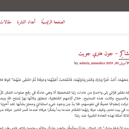
الصفحة الرئيسيّة
أعداد النشرة
مقالات 
لشاكِر – جون هنري جويت
P
أبريل 30, 2019
by
admin_annashra
أَ مَعَهُمَا، أَخَذَ خُبْزًا وَبَارَكَ وَكَسَّرَ وَنَاوَلَهُمَا، فَانْفَتَحَتْ أَعْيُنُهُمَا وَعَرَفَاهُ ثُمَّ اخْتَفَى عَنْهُمَا” (لوقا 24: 30 – 31).
جّه تفكير قرّائي إلى واحدةٍ من عادات ربّنا الشخصيّة ألا وهي عادتُه في رفع صلوات الشكر. كل
التسبيح. وكانت هذه التسابيح، خلال أيّامهم المُتغيّرة، تنطلِق وكانّها نهرٌ يُسَبّح الله وي
تركت إنطباعًا عميقًا في نفوسهم، فلا بدّ مِن وجود شيءٍ استثنائيٍّ ومميّزٍ بشأنِها. لقد أُخبِر
في بيت لحم، وكيف عرفا ربّهُما المُقام عندما بدأ يشكُر! عرفاه عندما كسر الخبز. عرفاه من خلا
و ثلاثة أمثلة لهذه العادة المُنيرة عند ربّنا!
 الأرغفة وشكر” كان المكان عاديًّا ومألوفًا، والخبز عاديًّا، ولكنّه ربطهما بالإله، فلم يعُد ال