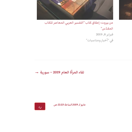
من بيروت: إطلاق كتاب “التفسير العربي المعاصر للكتاب
المقدّس”
فبراير 8, 2019
في "أخبار ومناسبات"
لقاء المرأة العام 2019 – سورية
→
مايو 1, 2019 الساعة 12:23 ص
رد