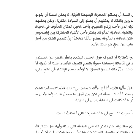
لستة أن يمتلكوا المعرفة البسيطة الأوليّة. لا يمكن للستّة أن يكونوا
ين بالثقة. لا يمكنهم أن يصلوا إلى السيادة الفكريّة، ولكن يمكنهم
 الذي لأجله يُرفع التسبيح. يأخذ الخبز، المكان المألوف في الحياة،
الأشياء العاديّة المألوفة. يشكر لأجل الأشياء المشتركة بين إراسموس
عامّة والمألوفة يصنع عالَمًا مُمَجّدًا: إنّ تقديم الشكر من أجل
ّقاب عن عِرقٍ هو عائلة الآب.
 نسمح لأفكارِنا أن تطوف فوق الجنس البشري بغضّ النظر عن المستوى
نِنا إحساسًا حيويًّا بالقيم النسبيّة للأشياء. علينا أن نُدرِكَ أنّ
اعة، وأنّ ذلك السموّ المجرّد لا يُؤخّذ بعين الإعتبار في عالمٍ مليء
، وَقَالَ: «أَيُّهَا الآبُ، أَشْكُرُكَ لأَنَّكَ سَمِعْتَ لِي”. لقد قدّم “المعلّم” الشكر
صارٍ سيُحقّقُه. تسبيحتُه لم تكن مِن أجل ما حصلَ عليه، إنّما لأجل ما
كر هذه كانت في البداية وليس في النهاية.
لذي سنتناوله. هل نشكر الله على الطاقة التي سنتناولُها؟ هل نشكر الله
أني بالإبتهاج والرجاء القويّ؟ هل شيّدتُ مذبحَ شكري قبل أن أحملَ