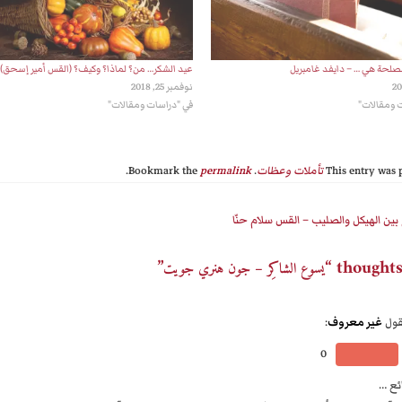
مُصلحة هي … – دايفد غامبريل
عيد الشكر… من؟ لماذا؟ وكيف؟ (القس أمير إسحق)
نوفمبر 25, 2018
 ومقالات"
في "دراسات ومقالات"
This entry was 
تأملات وعظات
. Bookmark the
permalink
.
ين الهيكل والصليب – القس سلام حنّا
”
يسوع الشاكِر – جون هنري جويت
قول
غير معروف
:
0
ئع …