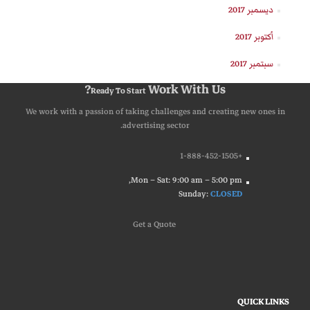
ديسمبر 2017
أكتوبر 2017
سبتمبر 2017
Work With Us?
Ready To Start
We work with a passion of taking challenges and creating new ones in
advertising sector.
+1-888-452-1505
Mon – Sat: 9:00 am – 5:00 pm,
Sunday:
CLOSED
G
e
t
a
Q
u
o
t
e
QUICK LINKS