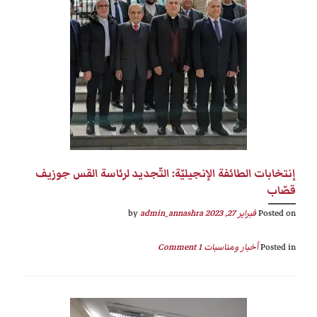
إنتخابات الطائفة الإنجيليّة: التّجديد لرئاسة القس جوزيف
قصّاب
Posted on
فبراير 27, 2023
by
admin_annashra
Posted in
أخبار ومناسبات
1 Comment