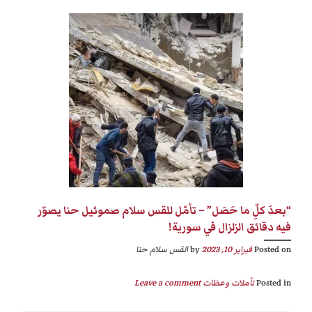
“بعدَ كلِّ ما حَصَل” – تأمّل للقس سلام صموئيل حنا يصوّر
فيه دقائق الزلزال في سورية!
Posted on
فبراير 10, 2023
by
القس سلام حنا
Posted in
تأملات وعظات
Leave a comment