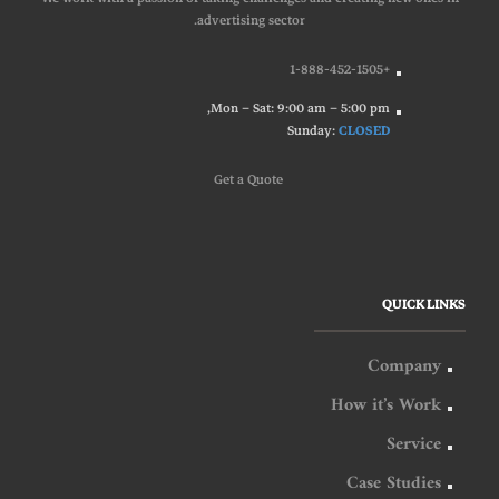
advertising sector.
+1-888-452-1505
Mon – Sat: 9:00 am – 5:00 pm,
Sunday:
CLOSED
G
e
t
a
Q
u
o
t
e
QUICK LINKS
Company
How it’s Work
Service
Case Studies