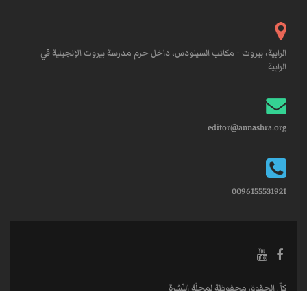
الرابية، بيروت - مكاتب السينودس، داخل حرم مدرسة بيروت الإنجيلية في
الرابية
editor@annashra.org
0096155531921
كلّ الحقوق محفوظة لمجلّة النّشرة