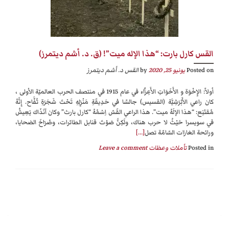
القس كارل بارت: “هذا الإله ميت”! (ق. د. أشم ديتمرز)
Posted on
يونيو 25, 2020
by
القس د. أشم ديتمرز
أولاً: الإِخْوَة و الأَخَوَاتِ الأَعِزَّاء في عام 1915 في منتصف الحرب العالميّة الأولى ،
كان راعي الأَبْرَشِيَّة (القسيس) جالسًا في حَدِيقَةِ مَنْزِلِهِ تَحْتَ شَجَرَةِ تُفَّاح. إِنَّهُ
مُقتَنِع: “هذا الإلَهُ ميت”. هذا الراعي القَسّ اِسْمُهُ “كارل بارث” وكان آنَذَاك يَعِيشُ
في سويسرا حَيْثُ لا حرب هناك، ولَكِنَّ صَوْتَ قنابل الطائرات، وصُرَاخَ الضحايا،
ورائحة الغازات السّامّة تصل
[…]
Posted in
تأملات وعظات
Leave a comment