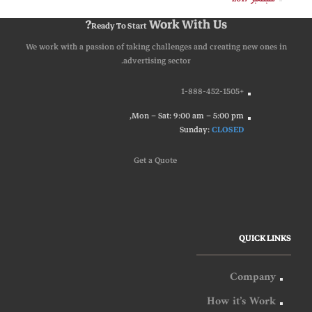
Work With Us?
Ready To Start
We work with a passion of taking challenges and creating new ones in
advertising sector.
+1-888-452-1505
Mon – Sat: 9:00 am – 5:00 pm,
Sunday:
CLOSED
G
e
t
a
Q
u
o
t
e
QUICK LINKS
Company
How it’s Work