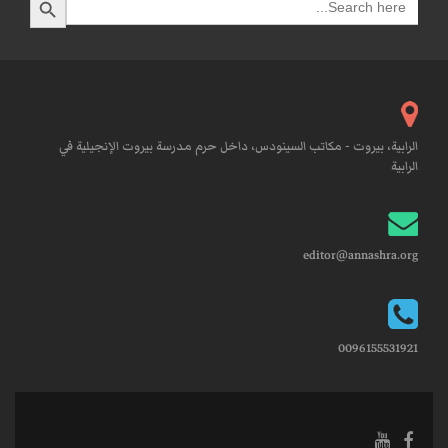
for:
الرابية، بيروت - مكاتب السينودس، داخل حرم مدرسة بيروت الإنجيلية في
الرابية
editor@annashra.org
0096155531921