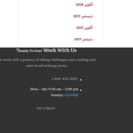
أكتوبر 2018
ديسمبر 2017
أكتوبر 2017
سبتمبر 2017
Work With Us?
Ready To Start
e work with a passion of taking challenges and creating new
ones in advertising sector.
+1-888-452-1505
Mon – Sat: 9:00 am – 5:00 pm,
Sunday:
CLOSED
G
e
t
a
Q
u
o
t
e