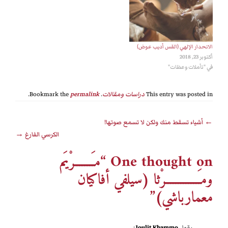
الانحدار الإلهي (القس أديب عوض)
أكتوبر 23, 2018
في "تأملات وعظات"
This entry was posted in
دراسات ومقالات
. Bookmark the
permalink
.
←
أشياء تسقط منك ولكن لا تسمع صوتها‎!
الكرسي الفارغ
→
One thought on “مــــَــــرْيَم
ومـَـــــــــــــرْثا (سيلفي أفاكيان
معمارباشي)”
يقول
Joulit Khammo
: