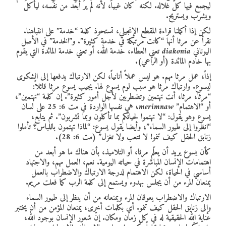
ليجمع فيها كلَّ غلاله. لكنه كان غبياً، لأنه لم يرَ أبعد من نفسه، ليأكلَ
ويشرب ويستريح.
لكن إذا أكملنا قراءة المقطع الإنجيلي، تستحوذ كلمة “خدمة” على انتباهنا.
نقرأ عن مرثا أنها “كانت مرتبكة في خدمة كثيرة”. و”الخدمة” في الأصل
اليوناني
diakonia
تعني العطاء، خدمة الله، أو تعني خدمة المائدة التي يقوم
بها خادم المائدة (أو الراعي).
إذاً، عمل مرثا مهم. هو ليس عملاً أنانياً، لكن الارتباك يدفعها إلى الشكوى
ليسوع. وارتباك مرثا هو سبب لوم يسوع لها. يجيب يسوع مرثا قائلاً:
“مرثا، مرثا، أنت تهتمين وتضطربين لأجل أمور كثيرة”. إن كلمة “تهتمين”،
أو “الاهتمام”
merimnaw
،
هي نفسها الواردة في مت 6: 25 على لسان
يسوع وهو يقول: “لا تهتموا لحياتكم بما تأكلون وبما تشربون”. ثم يتابع،
“انظروا إلى طيور السماء”؛ وأيضا يقول يسوع: “لماذا تهتمون باللباس؟ تأملوا
زنابق الحقل كيف تنمو! لا تتعب ولا تغزل” (مت 6: 28).
كأن يسوع يريد أن يعلّم مرثا، أو التلاميذ، بأن هناك ما هو أبعد من
اهتمامات الإنسان المباشرة في حياته اليومية. نعم، العمل مهم، والاجتهاد
أساسي في الحياة، لكن الاهتمام لدرجة الارتباك والاضطراب بالعمل
يمنعان المرء من أن يجلس بهدوء ويستمع إلى كلمة الرب كما فعلت مريم.
الارتباك والاضطراب يعوقان المرء ويمنعانه من أن ينظر إلى طيور السماء
وإلى زنابق الحقل كيف تنمو. أي بكلمات أخرى، يمنعان المؤمن من أن يختبر
عناية الله الحقيقية له في كل زمان ومكان. إنّ شعور الإنسان بوجود الله،