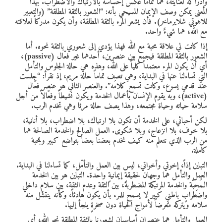
وإدراكَه لعنايته، هما تماماً عكس إحساسه بالارتباك والاضطراب. بهذا
المعنى يمكن وصف الإيمان المسيحي بأنه: “الشعور بالثقة المطلقة” (والتعبير
للاهوتي شلايرماخر). فأن يشعر المرء بالثقة المطلقة، وأن يكون مدركاً لعلاقته
مع الله، هما شيءٌ واحد.
إذا كانت لي علاقة محبة مع الله فهذا يؤدي إلى شعوري بالثقة نحوه. أما
الشعور بالثقة المطلقة فيجمع بين عنصرين، أحدهما غير فعّال (passive)،
أي أن يكون المرء معتمداً كلياً على الله، وهذه هي حالة الجلوس والتأمل
التي تساءلنا عنها في البداية، وهي تصف تماماً حالة مريم، إذ نقرأ: “جلست
عند قدمي يسوع، وكانت تسمع كلامَه”. والعنصر الثاني هو عنصر فعّال
(active)، وبه يقوم الإنسان بأعمال الخدمة ويكون نشيطاً وفعّالاً من أجل
سلامة حياته وحياة مجتمعه، وهذا يصف حالة مرثا وهي تخدم الرب.
لكن أحبائي، على الخدمة أن تكون بلا ارتباك، بلا اضطراب، بلا أنانية،
بلا خوف، بلا انزعاج، وبلا شكوى. العمل الصالح والخدمة الصالحة هما
من الرب الذي نتعلم منه كيف نخدم بعضنا بعضاً بتواضع كبير وبمحبة
كاملة.
التباين إذاً، إخوتي وأخواتي، ليس بين العمل والتأمّل، كما تساءلنا في البداية.
العمل والتأمل هما وجهان لحقيقةٍ إيمانيةٍ واحدة. التباين هو بين الخدمة
الـمُحِبّة والخدمة المرتبكة المضطربة، بين الثقة وعدم الثقة، بين سلامٍ داخلي
واضطرابٍ باطنيٍ كبير لا يسمح للمرء بأن يكون هادئاً، وكأنه ينتشل منه
سلامه ويتركه معرضاً لأمواج الحياة دون صخرةٍ يلجأ إليها.
العمل والتأمل هما عنصران أساسيان لشعورنا بالثقة المطلقة نحو الله، أي