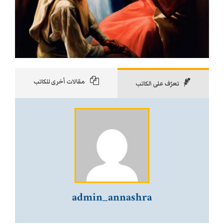
مقالات أخرى للكاتب
تعرّف على الكاتب
admin_annashra