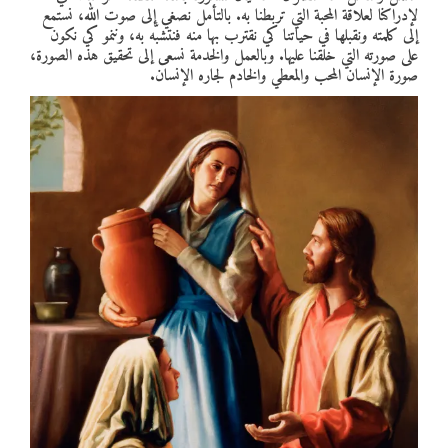
لإدراكنا لعلاقة المحبة التي تربطنا به. بالتأمل نصغي إلى صوت الله، نستمع
إلى كلمته ونقبلها في حياتنا كي نقترب بها منه فنتشبّه به، وننمو كي نكون
على صورته التي خلقنا عليها. وبالعمل والخدمة نسعى إلى تحقيق هذه الصورة،
صورة الإنسان المحب والمعطي والخادم لجاره الإنسان.