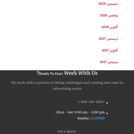
ديسمبر 2018
نوفمبر 2018
أكتوبر 2018
ديسمبر 2017
أكتوبر 2017
سبتمبر 2017
Work With Us?
Ready To Start
We work with a passion of taking challenges and creating new ones in
advertising sector.
+1-888-452-1505
Mon – Sat: 9:00 am – 5:00 pm,
Sunday:
CLOSED
G
e
t
a
Q
u
o
t
e