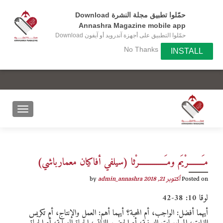
حمّلوا تطبيق مجلة النشرة Download
Annashra Magazine mobile app
حمّلوا التطبيق على أجهزة آندرويد أو آيفون Download
the app on your Android or IOS device
No Thanks
INSTALL
مــــَــــرْيَم ومـَـــــــــــــرْثا (سيلفي أفاكيان معمارباشي)
Posted on
أكتوبر 21, 2018
by
admin_annashra
لوقا 10: 38-42
أيهما أفضل: الواجب، أم المحبة؟ أيهما أهم: العمل والإنتاج، أم تكريس