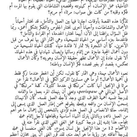
الذات؛ الممارسات الدينية، أم الحضور الذاتي؛ الحياة العملية، أم الحياة
التأملية؛ عمل الإنسان، أم كينونته وشخصه؛ النشاطات التي يقوم بها المرء، أم
فكره وقلبه؟ من كانت على صواب: مرثا، أم مريم؟
تذكّرنا هذه القصة بأوقات احترنا فيها بين العمل والتأمل. قد نختار أحياناً
الأعمال والنشاطات، وأحياناً أخرى نختار الجلوس والتفكر بشكل أعمق. ربّما
ظلّ السؤال يرافقنا إلى الآن: أيهما نختار: الخدمة، أم القراءة والتأمل؟
فالخدمة جزء أساسي من الحياة المسيحية، وهي الثمار التي بها نُعرف من قبل
الآخرين. كما أن الشجرة بلا ثمار لا فائدة منها، كذلك الحياة المسيحية من
دون أعمال المحبة عاجزة عن إتمام رسالتها وإيصال شهادتها في هذه الحياة.
ألا نقول عادةً إن الأعمال تُظهر حقيقة الإنسان وهويته؟ وكأن الأعمال
تعكس، بقصدٍ أو بغير قصد، فكرَ الإنسان وباطنه!
نعم، الأعمال مهمة، وهي الثمار كما نقول. لكن أين الخطر عندما نركز فقط
في أهمية الأعمال؟ أو ما هي مساوئ التركيز الكلي في الأعمال؟ نقرأ عن
مرثا في الإنجيل أنها كانت “مرتبكة في خدمة كثيرة”. كلمة “مرتبكة” في
الأصل اليوناني هي
perispaw
،
وتعني أن ينهمك المرء بعمل ما وإتمامه
لدرجةٍ تنسيه أهمية الظرف الذي وجد لأجله العمل نفسه. كأن الانهماك
يسحب الإنسان من واقعه ويجعله يتقوقع ضمن إطار العمل الذي يسعى إلى
إتمامه. حالة الانغماس في العمل هذه تؤدي بالشخص إلى إهمال ما هو أهم
من العمل ذاته؛ وبالتالي يترك أشياءَ أساسية ويتجاهلها لأجل إتمام عمله
بنجاح. هذا يشبه إلى درجة كبيرة عمل الغني الغبي الذي نقرأ عنه في
الأصحاح 12 من هذا الإنجيل على لسان يسوع. كان الغني منغمساً في عمله
لدرجة أعاقته عن رؤية ما هو أبعد منه. لقد قرّر الغني أن يبني مخازن أعظم