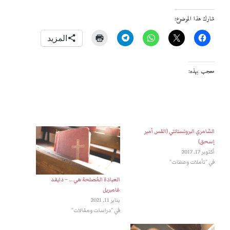
شارك هذا الموضوع:
المزيد
معجب بهذه:
السَّامري البروتستانتي (القس أمير
إسحق)
أكتوبر 17, 2017
في "تأملات وعظات"
العبادة المُصلحة هي … – دايفد
غامبريل
يناير 11, 2021
في "دراسات ومقالات"