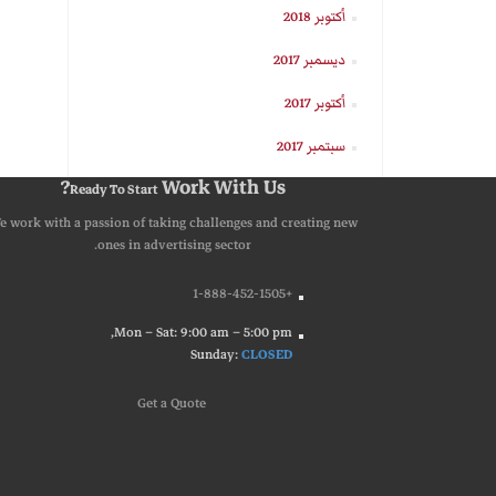
أكتوبر 2018
ديسمبر 2017
أكتوبر 2017
سبتمبر 2017
Work With Us?
Ready To Start
e work with a passion of taking challenges and creating new
ones in advertising sector.
+1-888-452-1505
Mon – Sat: 9:00 am – 5:00 pm,
Sunday:
CLOSED
G
e
t
a
Q
u
o
t
e