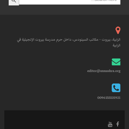
for:
الرابية، بيروت - مكاتب السينودس، داخل حرم مدرسة بيروت الإنجيلية في
الرابية
editor@annashra.org
0096155531921