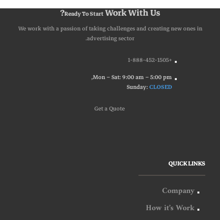
Work With Us?
Ready To Start
We work with a passion of taking challenges and creating new ones in
advertising sector.
+1-888-452-1505
Mon – Sat: 9:00 am – 5:00 pm,
Sunday:
CLOSED
G
e
t
a
Q
u
o
t
e
QUICK LINKS
Company
How it’s Work