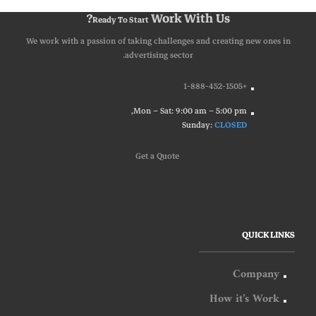
Work With Us?
Ready To Start
We work with a passion of taking challenges and creating new ones in
advertising sector.
+1-888-452-1505
Mon – Sat: 9:00 am – 5:00 pm,
Sunday:
CLOSED
G
e
t
a
Q
u
o
t
e
QUICK LINKS
Company
How it’s Work