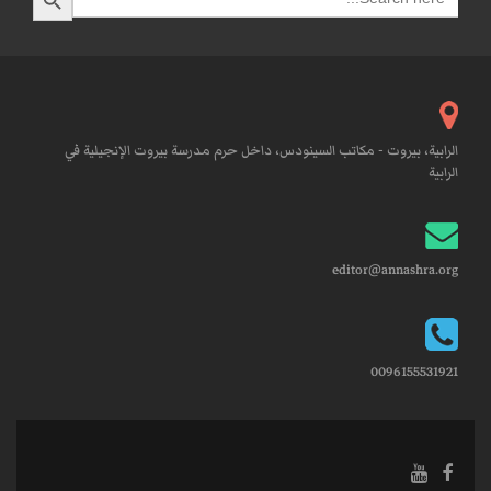
for:
الرابية، بيروت - مكاتب السينودس، داخل حرم مدرسة بيروت الإنجيلية في
الرابية
editor@annashra.org
0096155531921