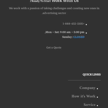
Work With Us?
Ready To Start
We work with a passion of taking challenges and creating new ones in
advertising sector.
+1-888-452-1505
Mon – Sat: 9:00 am – 5:00 pm,
Sunday:
CLOSED
G
e
t
a
Q
u
o
t
e
QUICK LINKS
Company
How it’s Work
Service