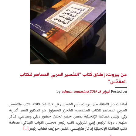
من بيروت: إطلاق كتاب “التفسير العربي المعاصر للكتاب
المقدّس”
Posted on
فبراير 8, 2019
by
admin_annashra
أطلقت دار الثقافة من بيروت، يوم الخميس في 7 شباط 2019، كتاب «التفسير
العربي المعاصر للكتاب المقدس». المُحرّر المسؤول هو الدكتور القس أندريه
زكي، رئيس الطائفة الإنجيلية بمصر. حضر الحفل حضور ديني وسياسي، نذكر
منهم : دولة الرئيس إيلي الفرزلي، نائب رئيس مجلس النواب اللبناني، سعادة
نائب الطائفة الإنجيليّة إدغار طرابلسي، القس جوزيف قصّاب رئيس
[…]