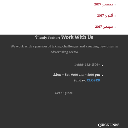
ديسمبر 2017
أكتوبر 2017
سبتمبر 2017
Work With Us?
Ready To Start
We work with a passion of taking challenges and creating new ones in
advertising sector.
+1-888-452-1505
Mon – Sat: 9:00 am – 5:00 pm,
Sunday:
CLOSED
G
e
t
a
Q
u
o
t
e
QUICK LINKS