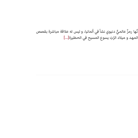
ها رمزٌ عالميٌّ دنيوي نشأ في ألمانيا، و ليس له علاقة مباشرة بقصص
 المهد و ميلاد الرّبّ يسوع المسيح في الحظيرة
[…]