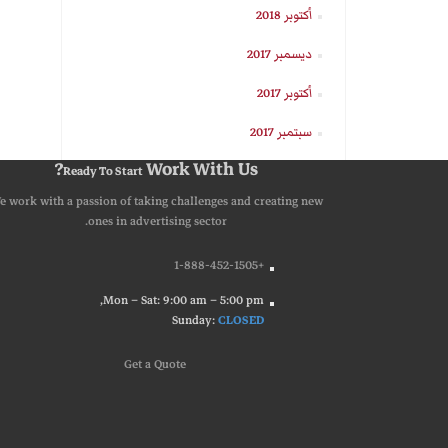
أكتوبر 2018
ديسمبر 2017
أكتوبر 2017
سبتمبر 2017
Work With Us?
Ready To Start
e work with a passion of taking challenges and creating new
ones in advertising sector.
+1-888-452-1505
Mon – Sat: 9:00 am – 5:00 pm,
Sunday:
CLOSED
G
e
t
a
Q
u
o
t
e