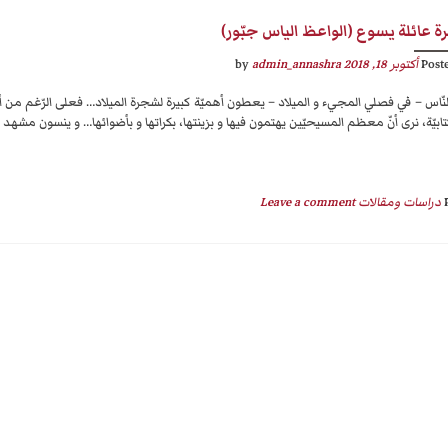
 عائلة يسوع (الواعظ الياس جبّور)
Post
أكتوبر 18, 2018
by
admin_annashra
النّاس – في فصلي المجيء و الميلاد – يعطون أهميّة كبيرة لشجرة الميلاد… فعلى الرّغم من أنّ
كتابيّة، نرى أنّ معظم المسيحيّين يهتمون فيها و بزينتها، بكراتها و بأضوائها… و ينسون مشهد
دراسات ومقالات
Leave a comment